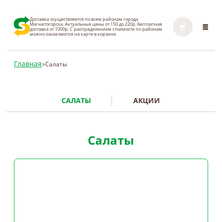
Доставка осуществляется по всем районам города
Магнитогорска. Актуальные цены от 150 до 220р, бесплатная
доставка от 1000р. С распределением стоимости по районам
можно ознакомится на карте в корзине.
Главная
>
Салаты
САЛАТЫ
АКЦИИ
Салаты